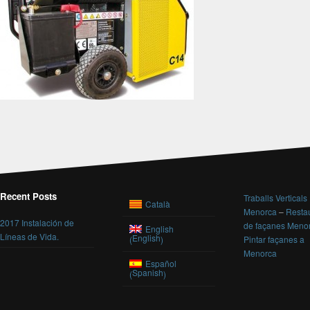
Recent Posts
Traballs Verticals
Català
Menorca
–
Resta
2017 Instalación de
de façanes Meno
English
Líneas de Vida.
English
(
)
Pintar façanes a
Menorca
Español
Spanish
(
)