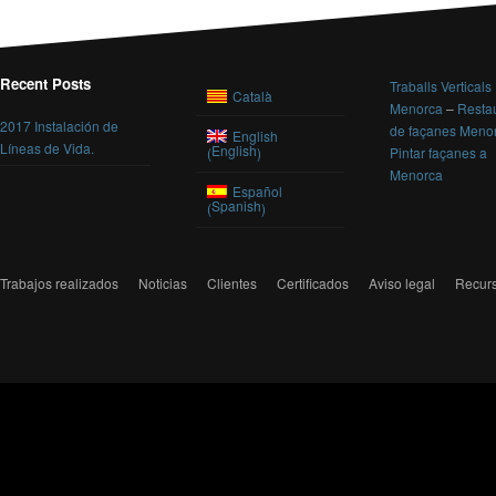
Recent Posts
Traballs Verticals
Català
Menorca
–
Resta
2017 Instalación de
de façanes Meno
English
Líneas de Vida.
English
(
)
Pintar façanes a
Menorca
Español
Spanish
(
)
Trabajos realizados
Noticias
Clientes
Certificados
Aviso legal
Recur