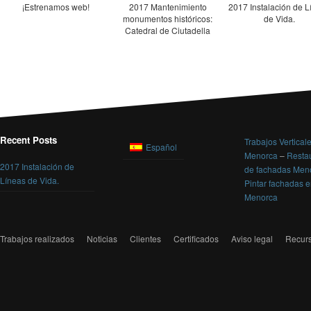
¡Estrenamos web!
2017 Mantenimiento
2017 Instalación de 
monumentos históricos:
de Vida.
Catedral de Ciutadella
Recent Posts
Trabajos Vertical
Español
Menorca
–
Resta
2017 Instalación de
de fachadas Men
Líneas de Vida.
Pintar fachadas 
Menorca
Trabajos realizados
Noticias
Clientes
Certificados
Aviso legal
Recur